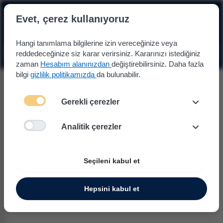
☰
Evet, çerez kullanıyoruz
Hangi tanımlama bilgilerine izin vereceğinize veya
reddedeceğinize siz karar verirsiniz. Kararınızı istediğiniz
zaman
Hesabım alanınızdan
değiştirebilirsiniz. Daha fazla
bilgi
gizlilik politikamızda
da bulunabilir.
Gerekli çerezler
Analitik çerezler
Seçileni kabul et
Hepsini kabul et