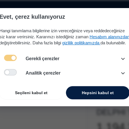
Evet, çerez kullanıyoruz
Hangi tanımlama bilgilerine izin vereceğinize veya reddedeceğinize
siz karar verirsiniz. Kararınızı istediğiniz zaman
Hesabım alanınızda
değiştirebilirsiniz. Daha fazla bilgi
gizlilik politikamızda
da bulunabilir.
Gerekli çerezler
Analitik çerezler
I TA3018 Rot Başı (Sağ)
Seçileni kabul et
Hepsini kabul et
DELPHI 
1.194