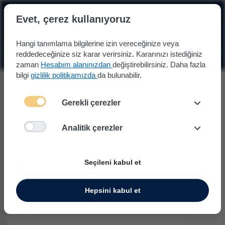
☰
Evet, çerez kullanıyoruz
Hangi tanımlama bilgilerine izin vereceğinize veya
reddedeceğinize siz karar verirsiniz. Kararınızı istediğiniz
zaman
Hesabım alanınızdan
değiştirebilirsiniz. Daha fazla
bilgi
gizlilik politikamızda
da bulunabilir.
Gerekli çerezler
Analitik çerezler
Seçileni kabul et
Hepsini kabul et