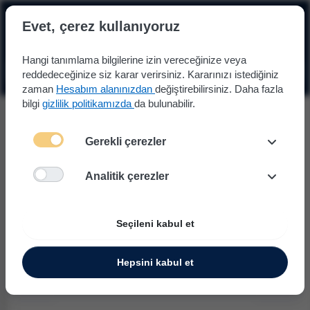
☰
Evet, çerez kullanıyoruz
Hangi tanımlama bilgilerine izin vereceğinize veya
reddedeceğinize siz karar verirsiniz. Kararınızı istediğiniz
zaman
Hesabım alanınızdan
değiştirebilirsiniz. Daha fazla
bilgi
gizlilik politikamızda
da bulunabilir.
Gerekli çerezler
Analitik çerezler
Seçileni kabul et
Hepsini kabul et