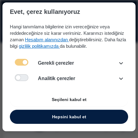
☰
Evet, çerez kullanıyoruz
Hangi tanımlama bilgilerine izin vereceğinize veya
reddedeceğinize siz karar verirsiniz. Kararınızı istediğiniz
zaman
Hesabım alanınızdan
değiştirebilirsiniz. Daha fazla
bilgi
gizlilik politikamızda
da bulunabilir.
Gerekli çerezler
Analitik çerezler
Seçileni kabul et
Hepsini kabul et