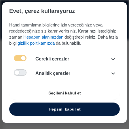
☰
Evet, çerez kullanıyoruz
Hangi tanımlama bilgilerine izin vereceğinize veya
reddedeceğinize siz karar verirsiniz. Kararınızı istediğiniz
zaman
Hesabım alanınızdan
değiştirebilirsiniz. Daha fazla
bilgi
gizlilik politikamızda
da bulunabilir.
Gerekli çerezler
Analitik çerezler
Seçileni kabul et
Hepsini kabul et