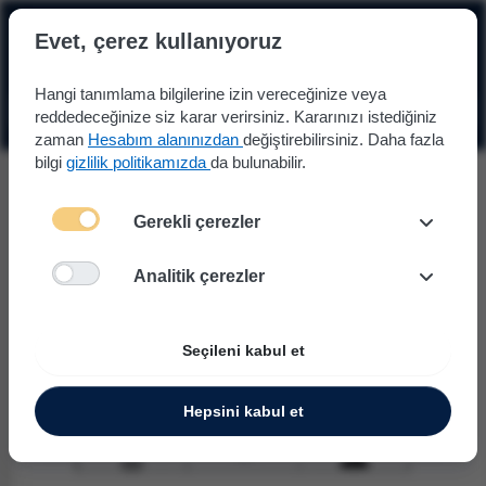
☰
Evet, çerez kullanıyoruz
Hangi tanımlama bilgilerine izin vereceğinize veya
reddedeceğinize siz karar verirsiniz. Kararınızı istediğiniz
zaman
Hesabım alanınızdan
değiştirebilirsiniz. Daha fazla
bilgi
gizlilik politikamızda
da bulunabilir.
Gerekli çerezler
Analitik çerezler
Seçileni kabul et
Hepsini kabul et