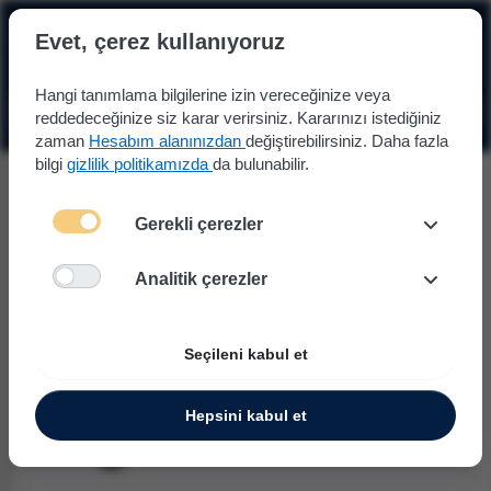
☰
Evet, çerez kullanıyoruz
Hangi tanımlama bilgilerine izin vereceğinize veya
reddedeceğinize siz karar verirsiniz. Kararınızı istediğiniz
zaman
Hesabım alanınızdan
değiştirebilirsiniz. Daha fazla
bilgi
gizlilik politikamızda
da bulunabilir.
Gerekli çerezler
Analitik çerezler
Seçileni kabul et
Hepsini kabul et