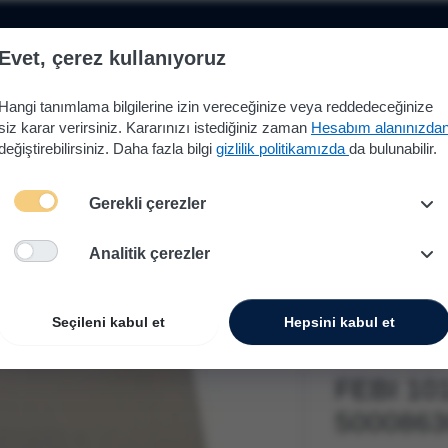
Evet, çerez kullanıyoruz
Hangi tanımlama bilgilerine izin vereceğinize veya reddedeceğinize
siz karar verirsiniz. Kararınızı istediğiniz zaman
Hesabım alanınızda
değiştirebilirsiniz. Daha fazla bilgi
gizlilik politikamızda
da bulunabilir.
Gerekli çerezler
Analitik çerezler
Filtresi 500086309
Seçileni kabul et
Hepsini kabul et
FEBI 101
5000863