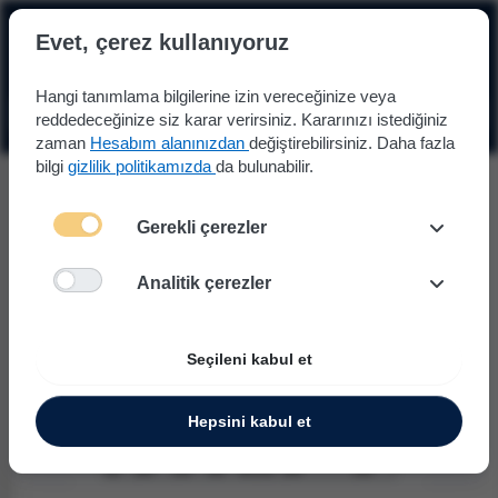
☰
Evet, çerez kullanıyoruz
Hangi tanımlama bilgilerine izin vereceğinize veya
reddedeceğinize siz karar verirsiniz. Kararınızı istediğiniz
zaman
Hesabım alanınızdan
değiştirebilirsiniz. Daha fazla
bilgi
gizlilik politikamızda
da bulunabilir.
Gerekli çerezler
Analitik çerezler
Seçileni kabul et
Hepsini kabul et