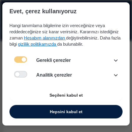
☰
Evet, çerez kullanıyoruz
Hangi tanımlama bilgilerine izin vereceğinize veya
reddedeceğinize siz karar verirsiniz. Kararınızı istediğiniz
zaman
Hesabım alanınızdan
değiştirebilirsiniz. Daha fazla
bilgi
gizlilik politikamızda
da bulunabilir.
Gerekli çerezler
Analitik çerezler
Seçileni kabul et
Hepsini kabul et