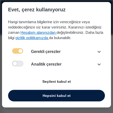
☰
Evet, çerez kullanıyoruz
Hangi tanımlama bilgilerine izin vereceğinize veya
reddedeceğinize siz karar verirsiniz. Kararınızı istediğiniz
zaman
Hesabım alanınızdan
değiştirebilirsiniz. Daha fazla
bilgi
gizlilik politikamızda
da bulunabilir.
Gerekli çerezler
Analitik çerezler
Seçileni kabul et
Hepsini kabul et