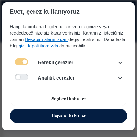
☰
Evet, çerez kullanıyoruz
Hangi tanımlama bilgilerine izin vereceğinize veya
reddedeceğinize siz karar verirsiniz. Kararınızı istediğiniz
zaman
Hesabım alanınızdan
değiştirebilirsiniz. Daha fazla
bilgi
gizlilik politikamızda
da bulunabilir.
Gerekli çerezler
Analitik çerezler
Seçileni kabul et
Hepsini kabul et