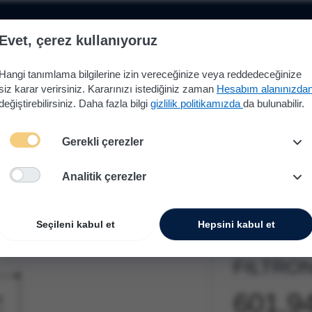
Evet, çerez kullanıyoruz
Hangi tanımlama bilgilerine izin vereceğinize veya reddedeceğinize
siz karar verirsiniz. Kararınızı istediğiniz zaman
Hesabım alanınızda
değiştirebilirsiniz. Daha fazla bilgi
gizlilik politikamızda
da bulunabilir.
Gerekli çerezler
Analitik çerezler
 Filtresi
Seçileni kabul et
Hepsini kabul et
FILTRON 
601,9