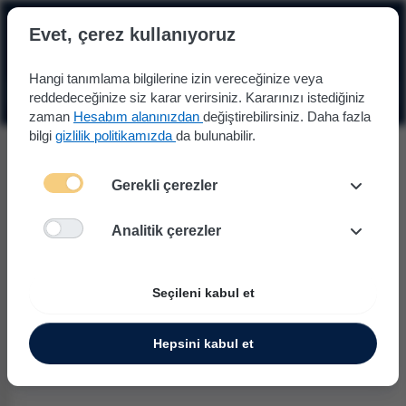
☰
Evet, çerez kullanıyoruz
Hangi tanımlama bilgilerine izin vereceğinize veya
reddedeceğinize siz karar verirsiniz. Kararınızı istediğiniz
zaman
Hesabım alanınızdan
değiştirebilirsiniz. Daha fazla
bilgi
gizlilik politikamızda
da bulunabilir.
Gerekli çerezler
Analitik çerezler
Seçileni kabul et
Hepsini kabul et