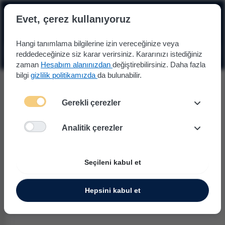
☰
Evet, çerez kullanıyoruz
Hangi tanımlama bilgilerine izin vereceğinize veya
reddedeceğinize siz karar verirsiniz. Kararınızı istediğiniz
zaman
Hesabım alanınızdan
değiştirebilirsiniz. Daha fazla
bilgi
gizlilik politikamızda
da bulunabilir.
Gerekli çerezler
Analitik çerezler
Seçileni kabul et
Hepsini kabul et