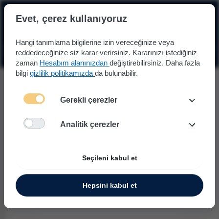
☰
Evet, çerez kullanıyoruz
Hangi tanımlama bilgilerine izin vereceğinize veya
reddedeceğinize siz karar verirsiniz. Kararınızı istediğiniz
zaman
Hesabım alanınızdan
değiştirebilirsiniz. Daha fazla
bilgi
gizlilik politikamızda
da bulunabilir.
Gerekli çerezler
Analitik çerezler
Seçileni kabul et
Hepsini kabul et