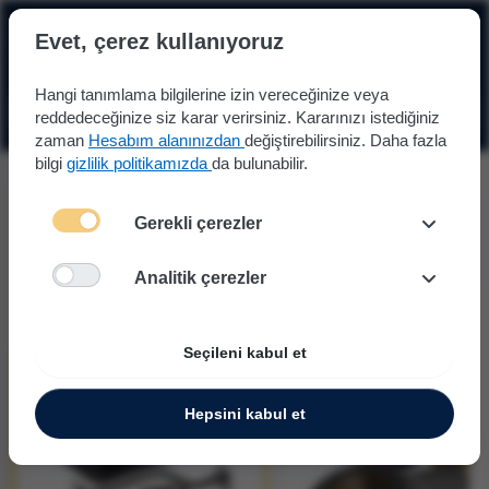
☰
Evet, çerez kullanıyoruz
Hangi tanımlama bilgilerine izin vereceğinize veya
reddedeceğinize siz karar verirsiniz. Kararınızı istediğiniz
zaman
Hesabım alanınızdan
değiştirebilirsiniz. Daha fazla
bilgi
gizlilik politikamızda
da bulunabilir.
Yakıt Sistemi
Gaz Pedalı
Seat Ibiza 4 Gaz
Gerekli çerezler
Pedalı 1.2 (2015-
Aracı Değiştir
2016)
Analitik çerezler
Ana Kategoriler
Seçileni kabul et
Hepsini kabul et