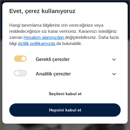
☰
Evet, çerez kullanıyoruz
Hangi tanımlama bilgilerine izin vereceğinize veya
reddedeceğinize siz karar verirsiniz. Kararınızı istediğiniz
zaman
Hesabım alanınızdan
değiştirebilirsiniz. Daha fazla
bilgi
gizlilik politikamızda
da bulunabilir.
Yakıt Sistemi
Yakıt Depo Kapağı
Seat Ibiza 4 Yakıt
Gerekli çerezler
Depo Kapağı 1.2
Aracı Değiştir
(2015-2016)
Analitik çerezler
Ana Kategoriler
Seçileni kabul et
Hepsini kabul et