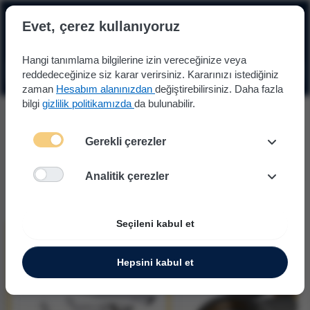
☰
Evet, çerez kullanıyoruz
Hangi tanımlama bilgilerine izin vereceğinize veya
reddedeceğinize siz karar verirsiniz. Kararınızı istediğiniz
zaman
Hesabım alanınızdan
değiştirebilirsiniz. Daha fazla
bilgi
gizlilik politikamızda
da bulunabilir.
Egzost & Manifold
Oksijen Sensörü
Seat Ibiza 4 Oksijen
Gerekli çerezler
Sensörü 1.2 (2015-
Aracı Değiştir
2016)
Analitik çerezler
Ana Kategoriler
Seçileni kabul et
Hepsini kabul et