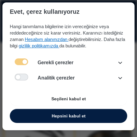
☰
Evet, çerez kullanıyoruz
Hangi tanımlama bilgilerine izin vereceğinize veya
reddedeceğinize siz karar verirsiniz. Kararınızı istediğiniz
zaman
Hesabım alanınızdan
değiştirebilirsiniz. Daha fazla
bilgi
gizlilik politikamızda
da bulunabilir.
Silecek Parçaları
Su Fiskiye Motoru
Seat Ibiza 4 Su
Gerekli çerezler
Fiskiye Motoru 1.2
Aracı Değiştir
(2015-2016)
Analitik çerezler
Ana Kategoriler
Seçileni kabul et
Hepsini kabul et