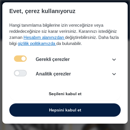
☰
Evet, çerez kullanıyoruz
Hangi tanımlama bilgilerine izin vereceğinize veya
reddedeceğinize siz karar verirsiniz. Kararınızı istediğiniz
zaman
Hesabım alanınızdan
değiştirebilirsiniz. Daha fazla
bilgi
gizlilik politikamızda
da bulunabilir.
Ateşleme Sistemi
Buji
Gerekli çerezler
Renault Captur 1 Buji
Aracı Değiştir
0.9 (2018-2019)
Analitik çerezler
Ana Kategoriler
Seçileni kabul et
Hepsini kabul et