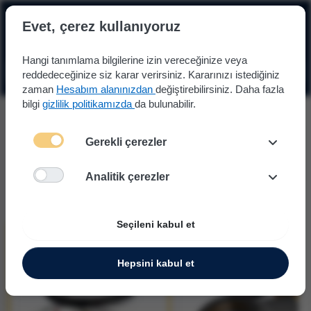
☰
Evet, çerez kullanıyoruz
Hangi tanımlama bilgilerine izin vereceğinize veya
reddedeceğinize siz karar verirsiniz. Kararınızı istediğiniz
zaman
Hesabım alanınızdan
değiştirebilirsiniz. Daha fazla
bilgi
gizlilik politikamızda
da bulunabilir.
Fren Parçaları
Fren Balatası (Ön)
Renault Captur 1
Gerekli çerezler
Fren Balatası (Ön) 0.9
Aracı Değiştir
(2018-2019)
Analitik çerezler
Ana Kategoriler
Seçileni kabul et
Hepsini kabul et