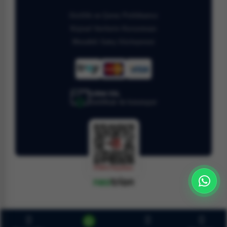
Gizlilik ve Çerez Politikamız
Kişisel Verilerin Korunması
Mesafeli Satış Sözleşmesi
128bit SSL
Sertifikalı ile korunuyor