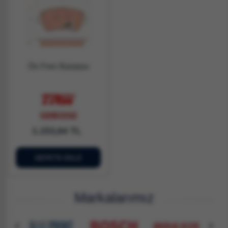
Ön Fren Balatası
GDB3332
1.153,64 TL
SEPETE EKLE
Markalarımız