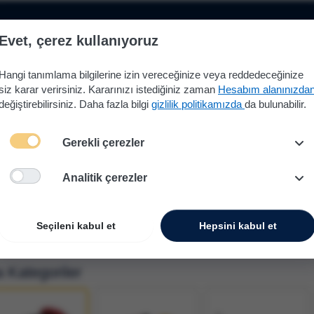
Evet, çerez kullanıyoruz
Hangi tanımlama bilgilerine izin vereceğinize veya reddedeceğinize
siz karar verirsiniz. Kararınızı istediğiniz zaman
Hesabım alanınızda
değiştirebilirsiniz. Daha fazla bilgi
gizlilik politikamızda
da bulunabilir.
Gerekli çerezler
Analitik çerezler
Seat Ibiza 4 Fren Diski (Ön) 1.2 (2015-2016)
Seçileni kabul et
Hepsini kabul et
 Kategoriler