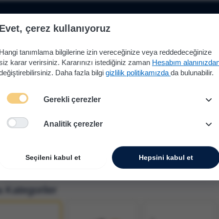
Evet, çerez kullanıyoruz
Hangi tanımlama bilgilerine izin vereceğinize veya reddedeceğinize
siz karar verirsiniz. Kararınızı istediğiniz zaman
Hesabım alanınızda
değiştirebilirsiniz. Daha fazla bilgi
gizlilik politikamızda
da bulunabilir.
Gerekli çerezler
Analitik çerezler
Renault Captur 1 Rot Körüğü 0.9 (2018-2019)
Seçileni kabul et
Hepsini kabul et
 Kategoriler