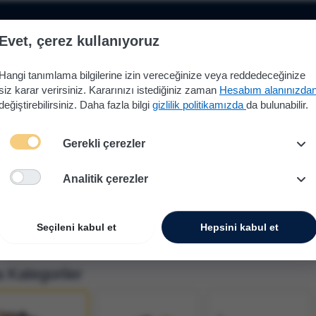
Evet, çerez kullanıyoruz
Hangi tanımlama bilgilerine izin vereceğinize veya reddedeceğinize
siz karar verirsiniz. Kararınızı istediğiniz zaman
Hesabım alanınızda
değiştirebilirsiniz. Daha fazla bilgi
gizlilik politikamızda
da bulunabilir.
Gerekli çerezler
Analitik çerezler
Renault Captur 1 Dış Ayna (Sol) 0.9 (2018-2019)
Seçileni kabul et
Hepsini kabul et
 Kategoriler