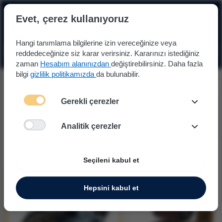
☰
Evet, çerez kullanıyoruz
Hangi tanımlama bilgilerine izin vereceğinize veya
reddedeceğinize siz karar verirsiniz. Kararınızı istediğiniz
zaman
Hesabım alanınızdan
değiştirebilirsiniz. Daha fazla
bilgi
gizlilik politikamızda
da bulunabilir.
Vites & Şanzıman
Şanzıman Tamir Takımı
Renault Captur 1
Gerekli çerezler
Şanzıman Tamir
Aracı Değiştir
Takımı 0.9 (2018-
Analitik çerezler
2019)
Ana Kategoriler
Seçileni kabul et
Hepsini kabul et