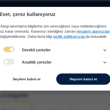
Evet, çerez kullanıyoruz
Hangi tanımlama bilgilerine izin vereceğinize veya reddedeceğinize
siz karar verirsiniz. Kararınızı istediğiniz zaman
Hesabım alanınızda
değiştirebilirsiniz. Daha fazla bilgi
gizlilik politikamızda
da bulunabilir.
Gerekli çerezler
Analitik çerezler
Renault Captur 1 Şanzıman Yağı 0.9 (2018-2019)
Seçileni kabul et
Hepsini kabul et
 Kategoriler