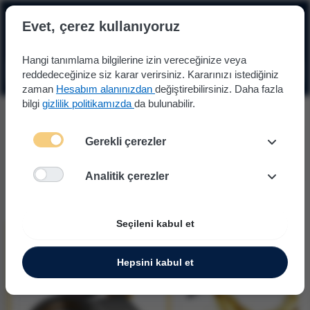
☰
Evet, çerez kullanıyoruz
Hangi tanımlama bilgilerine izin vereceğinize veya
reddedeceğinize siz karar verirsiniz. Kararınızı istediğiniz
zaman
Hesabım alanınızdan
değiştirebilirsiniz. Daha fazla
bilgi
gizlilik politikamızda
da bulunabilir.
Filtreler
Polen Filtresi
Renault Captur 1
Gerekli çerezler
Polen Filtresi 0.9
Aracı Değiştir
(2018-2019)
Analitik çerezler
Ana Kategoriler
Seçileni kabul et
Hepsini kabul et