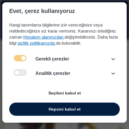
☰
Evet, çerez kullanıyoruz
Hangi tanımlama bilgilerine izin vereceğinize veya
reddedeceğinize siz karar verirsiniz. Kararınızı istediğiniz
zaman
Hesabım alanınızdan
değiştirebilirsiniz. Daha fazla
bilgi
gizlilik politikamızda
da bulunabilir.
Filtreler
Polen Filtresi (Karbonlu)
Renault Captur 1
Gerekli çerezler
Polen Filtresi
Aracı Değiştir
(Karbonlu) 0.9 (2018-
Analitik çerezler
2019)
Ana Kategoriler
Seçileni kabul et
Hepsini kabul et